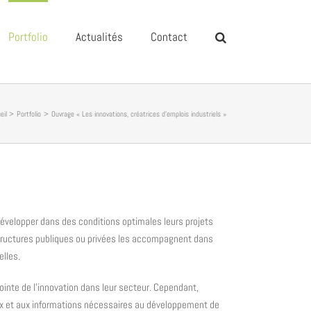
Portfolio
Actualités
Contact
eil
Portfolio
Ouvrage « Les innovations, créatrices d’emplois industriels »
développer dans des conditions optimales leurs projets
tructures publiques ou privées les accompagnent dans
elles.
pointe de l’innovation dans leur secteur. Cependant,
eaux et aux informations nécessaires au développement de