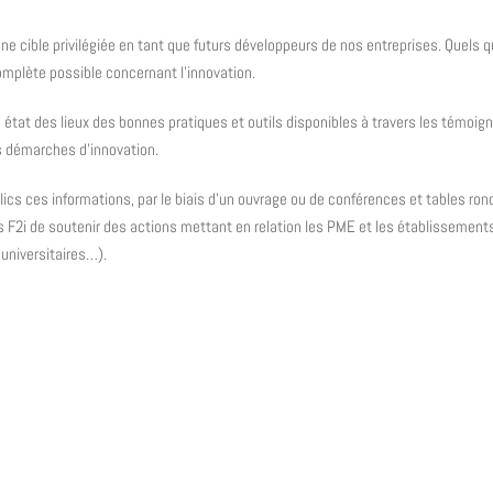
 cible privilégiée en tant que futurs développeurs de nos entreprises. Quels que
complète possible concernant l’innovation.
un état des lieux des bonnes pratiques et outils disponibles à travers les tém
es démarches d’innovation.
blics ces informations, par le biais d’un ouvrage ou de conférences et tables ro
onds F2i de soutenir des actions mettant en relation les PME et les établissemen
 universitaires…).