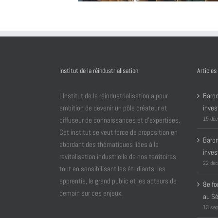
Institut de la réindustrialisation
Articles
L'Institut de la réindustrialisation a pour
Barom
ambition de devenir un pôle créateur et
inves
15 déc
diffuseur de connaissances et d’expertises.
Cet institut se veut force de proposition en
Barom
abordant des thématiques liées à la
inves
revitalisation industrielle de nos territoires
22 déc
tout en sensibilisant les étudiants, les
apprentis, le grand public et les acteurs de
8e fo
demain sur ces enjeux.
au S
13 sep