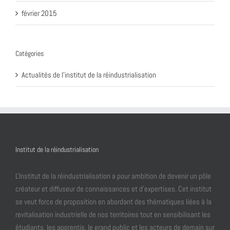
février 2015
Catégories
Actualités de l'institut de la réindustrialisation
Institut de la réindustrialisation
L'Institut de la réindustrialisation a pour ambition de devenir un pôle
créateur et diffuseur de connaissances et d’expertises. Cet institut
se veut force de proposition en abordant des thématiques liées à la
revitalisation industrielle de nos territoires tout en sensibilisant les
étudiants, les apprentis, le grand public et les acteurs de demain sur