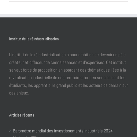
Institut de la réindustrialisation
L'Institut de la réindustrialisation a pour ambition de devenir un pôle
créateur et diffuseur de connaissances et d’expertises. Cet institut
se veut force de proposition en abordant des thématiques liées à la
revitalisation industrielle de nos territoires tout en sensibilisant les
étudiants, les apprentis, le grand public et les acteurs de demain sur
ces enjeux.
Articles récents
Baromètre mondial des investissements industriels 2024