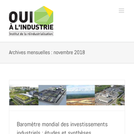
Passer
au
contenu
Archives mensuelles :
novembre 2018
Baromètre mondial des investissements
industriels : études et synthèses