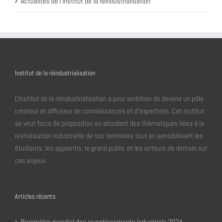
Actualités de l'institut de la réindustrialisation
Institut de la réindustrialisation
L'Institut de la réindustrialisation a pour ambition de devenir un pôle
créateur et diffuseur de connaissances et d’expertises. Cet institut
se veut force de proposition en abordant des thématiques liées à la
revitalisation industrielle de nos territoires tout en sensibilisant les
étudiants, les apprentis, le grand public et les acteurs de demain sur
ces enjeux.
Articles récents
Baromètre mondial des investissements industriels 2024