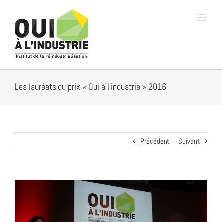
Passer
au
contenu
Les lauréats du prix « Oui à l’industrie » 2016
Précédent
Suivant
Voir
l'image
agrandie