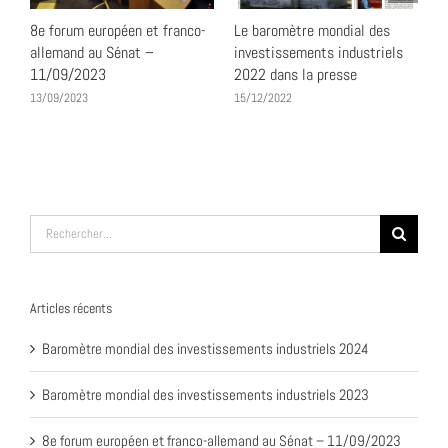
8e forum européen et franco-
Le baromètre mondial des
B
allemand au Sénat –
investissements industriels
i
11/09/2023
2022 dans la presse
2
i
13/09/2023
15/12/2022
l
d
1
Rechercher:
Articles récents
Baromètre mondial des investissements industriels 2024
Baromètre mondial des investissements industriels 2023
8e forum européen et franco-allemand au Sénat – 11/09/2023