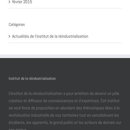
février 2015
Catégories
Actualités de l'institut de la réindustrialisation
Institut de la réindustrialisation
L'Institut de la réindustrialisation a pour ambition de devenir un pôle
créateur et diffuseur de connaissances et d’expertises. Cet institut
se veut force de proposition en abordant des thématiques liées à la
revitalisation industrielle de nos territoires tout en sensibilisant les
étudiants, les apprentis, le grand public et les acteurs de demain sur
ces enjeux.